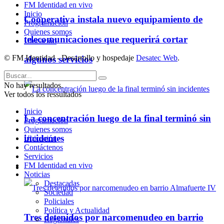
FM Identidad en vivo
Inicio
Cooperativa instala nuevo equipamiento de
Programación
Quienes somos
telecomunicaciones que requerirá cortar
Ubicación
© FM Identidad - Desarrollo y hospedaje
Desatec Web
.
algunos servicios
No hay resultados.
Ver todos los ressultados
Inicio
La concentración luego de la final terminó sin
Programación
Quienes somos
incidentes
Ubicación
Contáctenos
Servicios
FM Identidad en vivo
Policiales
Noticias
Destacadas
Sociedad
Policiales
Política y Actualidad
Tres detenidos por narcomenudeo en barrio
Regionales