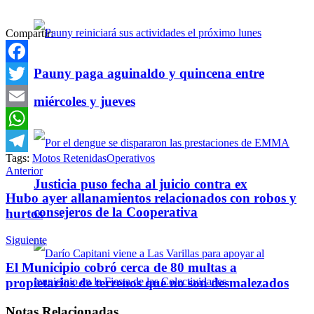
Compartir:
Pauny paga aguinaldo y quincena entre
Facebook
Twitter
miércoles y jueves
Email
WhatsApp
Tags:
Motos Retenidas
Operativos
Telegram
Anterior
Justicia puso fecha al juicio contra ex
Hubo ayer allanamientos relacionados con robos y
consejeros de la Cooperativa
hurtos
Siguiente
El Municipio cobró cerca de 80 multas a
propietarios de terrenos que no son desmalezados
Notas
Relacionadas