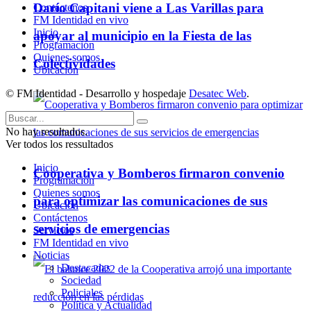
Darío Capitani viene a Las Varillas para
Contáctenos
FM Identidad en vivo
Inicio
apoyar al municipio en la Fiesta de las
Programación
Quienes somos
Colectividades
Ubicación
© FM Identidad - Desarrollo y hospedaje
Desatec Web
.
No hay resultados.
Ver todos los ressultados
Inicio
Cooperativa y Bomberos firmaron convenio
Programación
Quienes somos
para optimizar las comunicaciones de sus
Ubicación
Contáctenos
servicios de emergencias
Servicios
FM Identidad en vivo
Noticias
Destacadas
Sociedad
Policiales
Política y Actualidad