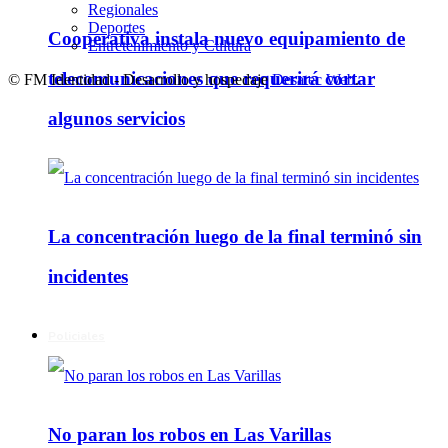
Regionales
Deportes
Cooperativa instala nuevo equipamiento de
Entretenimiento y Cultura
telecomunicaciones que requerirá cortar
© FM Identidad - Desarrollo y hospedaje
Desatec Web
.
algunos servicios
La concentración luego de la final terminó sin
incidentes
Policiales
No paran los robos en Las Varillas