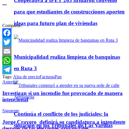
Cooperativa a IPET 263 firmaron convenio
—
para que estudiantes de construcciones aporten
ideas para futuro plan de viviendas
Compartir:
Facebook
Twitter
Municipalidad realiza limpieza de banquinas
Email
en Ruta 3
WhatsApp
Tags:
Alza de precio
Facturas
Pan
Telegram
Anterior
Investigan si un incendio fue provocado de manera
intencional
Siguiente
Continúa el conflicto de los judiciales: la
Jorge Cravero definirá su candidatura a intendente
situación en los Tribunales de Las Varillas
después de las elecciones provinciales