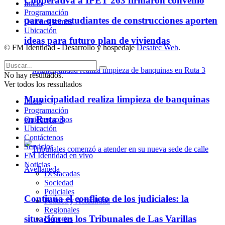
Cooperativa a IPET 263 firmaron convenio
Inicio
Programación
para que estudiantes de construcciones aporten
Quienes somos
Ubicación
ideas para futuro plan de viviendas
© FM Identidad - Desarrollo y hospedaje
Desatec Web
.
No hay resultados.
Ver todos los ressultados
Municipalidad realiza limpieza de banquinas
Inicio
Programación
en Ruta 3
Quienes somos
Ubicación
Contáctenos
Servicios
FM Identidad en vivo
Noticias
Destacadas
Sociedad
Policiales
Continúa el conflicto de los judiciales: la
Política y Actualidad
Regionales
situación en los Tribunales de Las Varillas
Deportes