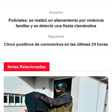
c
tt
ail
at
e
e
er
s
gr
Anterior
b
A
a
Policiales: se realizó un allanamiento por violencia
o
p
m
familiar y se detectó una fiesta clandestina
o
p
Siguiente
k
Cinco positivos de coronavirus en las últimas 24 horas
Notas
Relacionadas