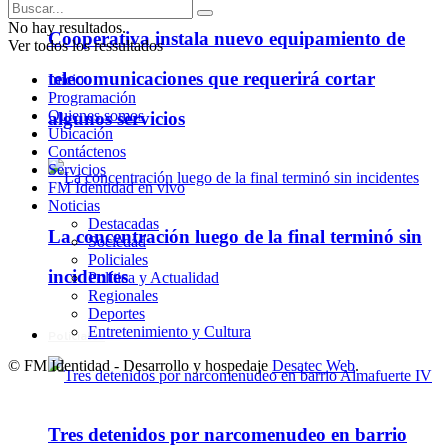
No hay resultados.
Cooperativa instala nuevo equipamiento de
Ver todos los ressultados
telecomunicaciones que requerirá cortar
Inicio
Programación
Quienes somos
algunos servicios
Ubicación
Contáctenos
Servicios
FM Identidad en vivo
Noticias
Destacadas
La concentración luego de la final terminó sin
Sociedad
Policiales
incidentes
Política y Actualidad
Regionales
Deportes
Entretenimiento y Cultura
Policiales
© FM Identidad - Desarrollo y hospedaje
Desatec Web
.
Tres detenidos por narcomenudeo en barrio