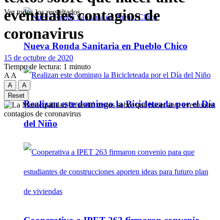
eventuales contagios de
Ver todos los ressultados
coronavirus
Nueva Ronda Sanitaria en Pueblo Chico
15 de octubre de 2020
Tiempo de lectura: 1 minuto
A
A
A
A
Reset
Realizan este domingo la Bicicleteada por el Día
del Niño