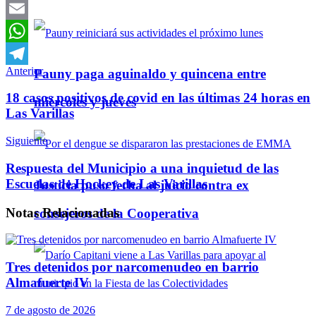
Twitter
Email
WhatsApp
Anterior
Pauny paga aguinaldo y quincena entre
Telegram
18 casos positivos de covid en las últimas 24 horas en
miércoles y jueves
Las Varillas
Siguiente
Respuesta del Municipio a una inquietud de las
Escuelas de Hockey de Las Varillas
Justicia puso fecha al juicio contra ex
Notas
Relacionadas
consejeros de la Cooperativa
Tres detenidos por narcomenudeo en barrio
Almafuerte IV
7 de agosto de 2026