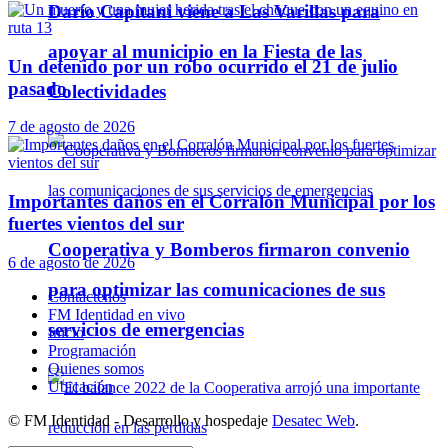
Darío Capitani viene a Las Varillas para
apoyar al municipio en la Fiesta de las
Un detenido por un robo ocurrido el 21 de julio
pasado
Colectividades
7 de agosto de 2026
Importantes daños en el Corralón Municipal por los
fuertes vientos del sur
Cooperativa y Bomberos firmaron convenio
6 de agosto de 2026
para optimizar las comunicaciones de sus
Contáctenos
FM Identidad en vivo
servicios de emergencias
Inicio
Programación
Quienes somos
Ubicación
© FM Identidad - Desarrollo y hospedaje
Desatec Web
.