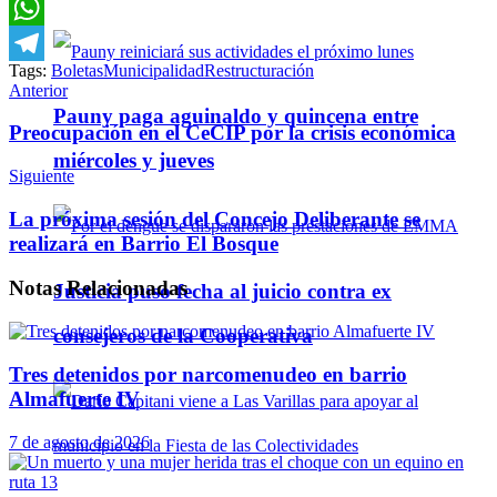
Email
WhatsApp
Tags:
Boletas
Municipalidad
Restructuración
Telegram
Anterior
Pauny paga aguinaldo y quincena entre
Preocupación en el CeCIP por la crisis económica
miércoles y jueves
Siguiente
La próxima sesión del Concejo Deliberante se
realizará en Barrio El Bosque
Notas
Relacionadas
Justicia puso fecha al juicio contra ex
consejeros de la Cooperativa
Tres detenidos por narcomenudeo en barrio
Almafuerte IV
7 de agosto de 2026