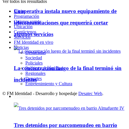
Ver todos los ressultados
Cooperativa instala nuevo equipamiento de
Inicio
Programación
Quienes somos
telecomunicaciones que requerirá cortar
Ubicación
Contáctenos
algunos servicios
Servicios
FM Identidad en vivo
Noticias
Destacadas
Sociedad
Policiales
La concentración luego de la final terminó sin
Política y Actualidad
Regionales
Deportes
incidentes
Entretenimiento y Cultura
© FM Identidad - Desarrollo y hospedaje
Desatec Web
.
Policiales
Tres detenidos por narcomenudeo en barrio