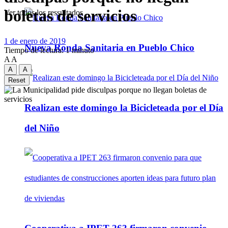
boletas de servicios
Ver todos los ressultados
1 de enero de 2019
Nueva Ronda Sanitaria en Pueblo Chico
Tiempo de lectura: 1 minuto
A
A
A
A
Reset
Realizan este domingo la Bicicleteada por el Día
del Niño