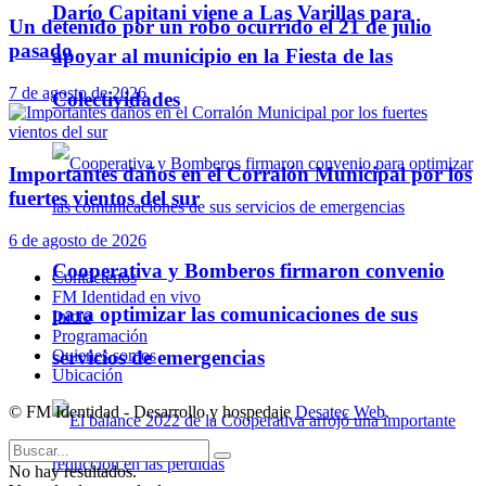
Darío Capitani viene a Las Varillas para
Un detenido por un robo ocurrido el 21 de julio
pasado
apoyar al municipio en la Fiesta de las
7 de agosto de 2026
Colectividades
Importantes daños en el Corralón Municipal por los
fuertes vientos del sur
6 de agosto de 2026
Cooperativa y Bomberos firmaron convenio
Contáctenos
FM Identidad en vivo
para optimizar las comunicaciones de sus
Inicio
Programación
Quienes somos
servicios de emergencias
Ubicación
© FM Identidad - Desarrollo y hospedaje
Desatec Web
.
No hay resultados.