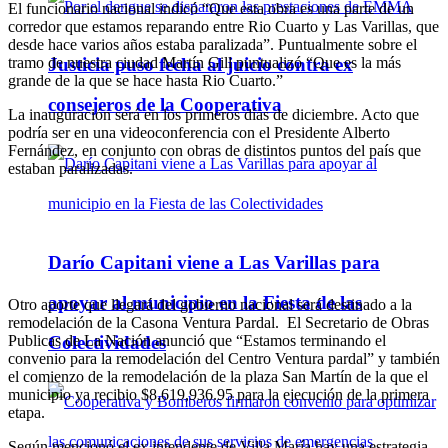
El funcionario nacional indicó “Que esta obra es una parte de un
corredor que estamos reparando entre Rio Cuarto y Las Varillas, que
desde hace varios años estaba paralizada”. Puntualmente sobre el
tramo de nuestra ciudad Martín Gill puntualizó “Que es la más
Justicia puso fecha al juicio contra ex
grande de la que se hace hasta Rio Cuarto.”
consejeros de la Cooperativa
La inauguración será en los primeros días de diciembre. Acto que
podría ser en una videoconferencia con el Presidente Alberto
Fernández, en conjunto con obras de distintos puntos del país que
estaban paralizadas.
Darío Capitani viene a Las Varillas para
apoyar al municipio en la Fiesta de las
Otro aporte que llegará del gobierno nacional será destinado a la
remodelación de la Casona Ventura Pardal. El Secretario de Obras
Colectividades
Publicas de La Nación anunció que “Estamos terminando el
convenio para la remodelación del Centro Ventura pardal” y también
el comienzo de la remodelación de la plaza San Martín de la que el
municipio ya recibio $8,619,936.95 para la ejecución de la primera
etapa.
Según mencionó el ex intendente de Villa María hay una estrategia