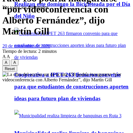
Realizan este domingo la Bicicleteada por el Día
“por videoconferencia con
Ver todos los ressultados
del Niño
Alberto Fernández”, dijo
Martín Gill
20 de noviembre de 2020
Tiempo de lectura: 2 minutos
A
A
A
A
Reset
Cooperativa a IPET 263 firmaron convenio
para que estudiantes de construcciones aporten
ideas para futuro plan de viviendas