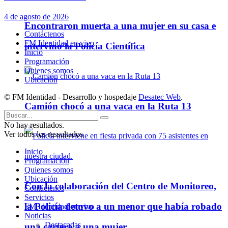
4 de agosto de 2026
Encontraron muerta a una mujer en su casa e
Contáctenos
FM Identidad en vivo
intervino la Policía Científica
Inicio
Programación
Quienes somos
Ubicación
© FM Identidad - Desarrollo y hospedaje
Desatec Web
.
Camión chocó a una vaca en la Ruta 13
No hay resultados.
Ver todos los ressultados
Inicio
Programación
Quienes somos
Ubicación
Con la colaboración del Centro de Monitoreo,
Contáctenos
Servicios
la Policía detuvo a un menor que había robado
FM Identidad en vivo
Noticias
Destacadas
una cartera a una mujer