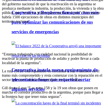
del gobierno nacional de que la reactivación en la argentina se
produzca mediante la industria, la producción, la vivienda y la obra
Cooperativa y Bomberos firmaron convenio
pública; que “serán los pilares para reactivar el país”. Para marzo
habría 1500 ejecuciones de obras en distintos municipios del
territorio nacional.
para optimizar las comunicaciones de sus
servicios de emergencias
“Estamos trabajando con vialidad nacional la posibilidad de
reactivar la planta de producción de asfalto y poder llevar a cada
localidad de la argentina”.
Cooperativa instala nuevo equipamiento de
La ruta 158 se está reparando en cercanías a San Francisco en el
tramo más comprometido y resta comenzar con la reparación en el
telecomunicaciones que requerirá cortar
sector que une Colonia Prosperidad con Las Varillas.
Gill destacó que “Las rutas 158 y la 19 son obras que ponen en
algunos servicios
marcha el corredor productivo de la argentina, porque para llegar a
la frontera hay que tener rutas seguras”.