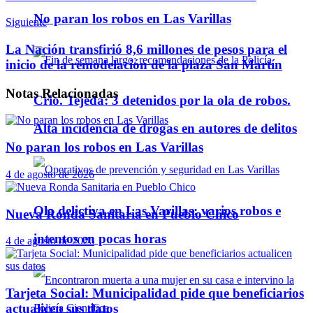
No paran los robos en Las Varillas
Siguiente
La Nación transfirió 8,6 millones de pesos para el
inicio de la remodelación de la plaza San Martín
Notas
Relacionadas
Crio. Tejeda: 3 detenidos por la ola de robos.
Alta incidencia de drogas en autores de delitos
No paran los robos en Las Varillas
4 de agosto de 2026
Ola delictiva en Las Varillas: varios robos e
Nueva Ronda Sanitaria en Pueblo Chico
intentos en pocas horas
4 de agosto de 2026
Tarjeta Social: Municipalidad pide que beneficiarios
actualicen sus datos