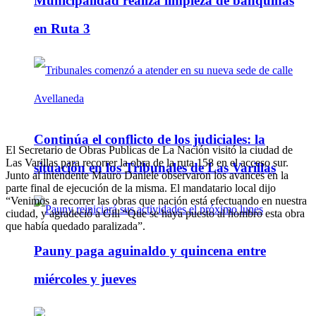
Municipalidad realiza limpieza de banquinas
en Ruta 3
Continúa el conflicto de los judiciales: la
El Secretario de Obras Publicas de La Nación visitó la ciudad de
Las Varillas para recorrer la obra de la ruta 158 en el acceso sur.
situación en los Tribunales de Las Varillas
Junto al intendente Mauro Daniele observaron los avances en la
parte final de ejecución de la misma. El mandatario local dijo
“Venimos a recorrer las obras que nación está efectuando en nuestra
ciudad, y agradeció a Gill “Que se haya puesto al hombro esta obra
que había quedado paralizada”.
Pauny paga aguinaldo y quincena entre
miércoles y jueves