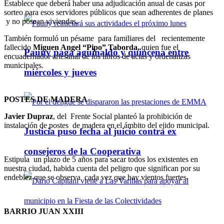
Establece que deberá haber una adjudicación anual de casas por
sorteo para esos servidores públicos que sean adherentes de planes
y no posean viviendas.
También formuló un pésame para familiares del recientemente
fallecido
Miguen Angel “Pipo” Taborda,
quien fue el
Pauny paga aguinaldo y quincena entre
encuadernador artesanal de los libros de actas y ordenanzas
municipales.
miércoles y jueves
POSTES DE MADERA
Javier Dupraz
, del Frente Social planteó la prohibición de
instalación de postes de madera en el ámbito del ejido municipal.
Justicia puso fecha al juicio contra ex
consejeros de la Cooperativa
Estipula un plazo de 5 años para sacar todos los existentes en
nuestra ciudad, habida cuenta del peligro que significan por su
endeblez que se observa cada vez que hay vientos fuertes.
BARRIO JUAN XXIII