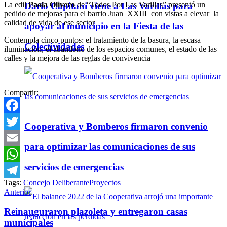
La edil
Paola Olivero
de “Todos Por Las Varillas” presentó un
Darío Capitani viene a Las Varillas para
pedido de mejoras para el barrio Juan XXIII con vistas a elevar la
calidad de vida de ese sector
apoyar al municipio en la Fiesta de las
Contempla cinco puntos: el tratamiento de la basura, la escasa
Colectividades
iluminación, el abandono de los espacios comunes, el estado de las
calles y la mejora de las reglas de convivencia
Compartir:
Facebook
Cooperativa y Bomberos firmaron convenio
Twitter
para optimizar las comunicaciones de sus
Email
servicios de emergencias
WhatsApp
Tags:
Concejo Deliberante
Proyectos
Telegram
Anterior
Reinauguraron plazoleta y entregaron casas
municipales