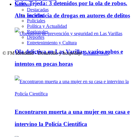
Crio. Tejeda: 3 detenidos por la ola de robos.
Noticias
Destacadas
Alta incidencia de drogas en autores de delitos
Sociedad
Policiales
Política y Actualidad
Regionales
Deportes
Entretenimiento y Cultura
Ola delictiva en Las Varillas: varios robos e
© FM Identidad - Desarrollo y hospedaje
Desatec Web
.
intentos en pocas horas
Encontraron muerta a una mujer en su casa e
intervino la Policía Científica