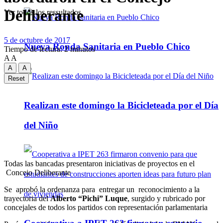
Deliberante
Ver todos los ressultados
5 de octubre de 2017
Nueva Ronda Sanitaria en Pueblo Chico
Tiempo de lectura: 2 minutos
A
A
A
A
Reset
Realizan este domingo la Bicicleteada por el Día
del Niño
Todas las bancadas presentaron iniciativas de proyectos en el
Concejo Deliberante
Se aprobó la ordenanza para entregar un reconocimiento a la
trayectoria del
Alberto “Pichi” Luque
, surgido y rubricado por
concejales de todos los partidos con representación parlamentaria