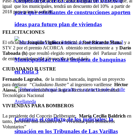
Cooperativa a IPET 263 firmaron convenio
Pasó a comisión un proyecto de cedulón digital de la EMAV que, al
igual que los municipales, tendrá un descuento del 10% a partir de
2018 para quien lo solicite.
para que estudiantes de construcciones aporten
ideas para futuro plan de viviendas
FELICITACIONES
El oficialista
Joaquin Vigliocco
felicitó a
José Ricardo Mana
y a
STV 2 por el premio ACORCA obtenido recientemente a y
Darío
Taboada (h)
que resultó elegido representante del Parlasur Juvenil
de entre centenares de jóvenes de todo el país
Municipalidad realiza limpieza de banquinas
CIUDADANO ILUSTRE
en Ruta 3
Fernando Lagraba
, de la misma bancada, ingresó un proyecto
para declarar
“Ciudadano Ilustre”
al ingeniero varillense
Héctor
Aiassa,
primer cordobés que llega a Rector de la Universidad
Tecnológica Nacional
VIVIENDAS PARA BOMBEROS
La presidente del Concejo Deliberante,
María Cecilia Baldrich
en
Continúa el conflicto de los judiciales: la
tanto, presentó una iniciativa de “Viviendas para Bomberos
Voluntarios”
situación en los Tribunales de Las Varillas