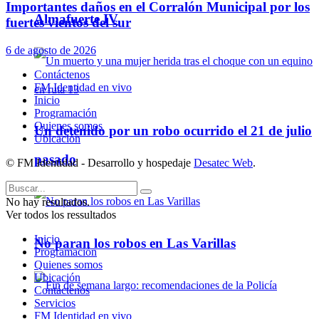
Importantes daños en el Corralón Municipal por los
Almafuerte IV
fuertes vientos del sur
6 de agosto de 2026
Contáctenos
FM Identidad en vivo
Inicio
Programación
Quienes somos
Un detenido por un robo ocurrido el 21 de julio
Ubicación
pasado
© FM Identidad - Desarrollo y hospedaje
Desatec Web
.
No hay resultados.
Ver todos los ressultados
Inicio
No paran los robos en Las Varillas
Programación
Quienes somos
Ubicación
Contáctenos
Servicios
FM Identidad en vivo