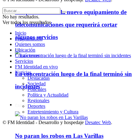
Cooperativa instala nuevo equipamiento de
No hay resultados.
Ver todos los ressultados
telecomunicaciones que requerirá cortar
Inicio
algunos servicios
Programación
Quienes somos
Ubicación
Contáctenos
Servicios
FM Identidad en vivo
Noticias
La concentración luego de la final terminó sin
Destacadas
Sociedad
incidentes
Policiales
Política y Actualidad
Regionales
Policiales
Deportes
Entretenimiento y Cultura
© FM Identidad - Desarrollo y hospedaje
Desatec Web
.
No paran los robos en Las Varillas