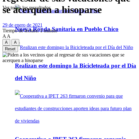
se acerquen a hisoparse
Ver todos los ressultados
29 de enero de 2021
Nueva Ronda Sanitaria en Pueblo Chico
Tiempo de lectura: 1 minuto
A
A
A
A
Reset
Realizan este domingo la Bicicleteada por el Día
del Niño