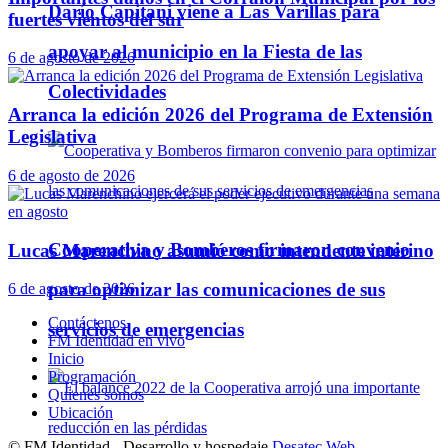
Darío Capitani viene a Las Varillas para
fuertes vientos del sur
apoyar al municipio en la Fiesta de las
6 de agosto de 2026
Colectividades
Arranca la edición 2026 del Programa de Extensión
Legislativa
6 de agosto de 2026
Cooperativa y Bomberos firmaron convenio
Lucas Marenchino asumió como intendente interino
para optimizar las comunicaciones de sus
6 de agosto de 2026
Contáctenos
servicios de emergencias
FM Identidad en vivo
Inicio
Programación
Quienes somos
Ubicación
© FM Identidad - Desarrollo y hospedaje
Desatec Web
.