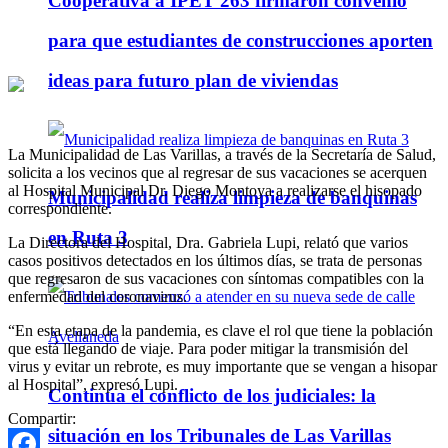
Cooperativa a IPET 263 firmaron convenio
para que estudiantes de construcciones aporten
ideas para futuro plan de viviendas
La Municipalidad de Las Varillas, a través de la Secretaría de Salud,
solicita a los vecinos que al regresar de sus vacaciones se acerquen
al Hospital Municipal Dr. Diego Montoya a realizarse el hisopado
Municipalidad realiza limpieza de banquinas
correspondiente.
en Ruta 3
La Directora del Hospital, Dra. Gabriela Lupi, relató que varios
casos positivos detectados en los últimos días, se trata de personas
que regresaron de sus vacaciones con síntomas compatibles con la
enfermedad del coronavirus.
“En esta etapa de la pandemia, es clave el rol que tiene la población
que está llegando de viaje. Para poder mitigar la transmisión del
virus y evitar un rebrote, es muy importante que se vengan a hisopar
al Hospital”, expresó Lupi.
Continúa el conflicto de los judiciales: la
Compartir:
situación en los Tribunales de Las Varillas