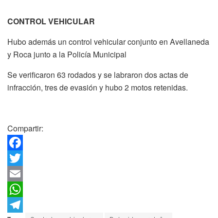
CONTROL VEHICULAR
Hubo además un control vehicular conjunto en Avellaneda
y Roca junto a la Policía Municipal
Se verificaron 63 rodados y se labraron dos actas de
infracción, tres de evasión y hubo 2 motos retenidas.
Compartir:
F
a
T
c
w
E
e
i
m
W