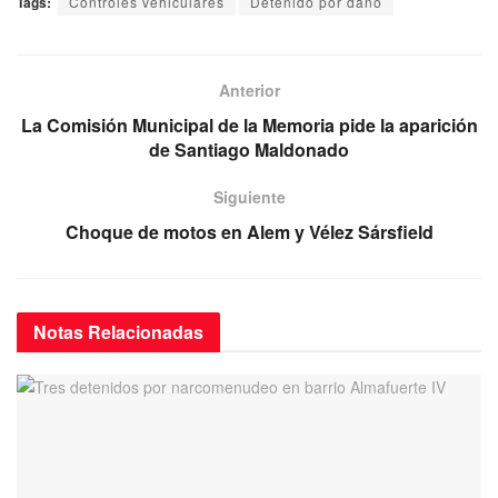
b
t
a
h
T
Tags:
Controles vehiculares
Detenido por daño
o
t
i
a
e
o
e
l
t
l
Anterior
k
r
s
e
La Comisión Municipal de la Memoria pide la aparición
A
g
de Santiago Maldonado
p
r
Siguiente
p
a
Choque de motos en Alem y Vélez Sársfield
m
Notas
Relacionadas