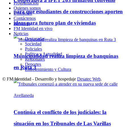
Cooperativa a IPET 263 firmaron convenio
Programación
Quienes somos
para que estudiantes de construcciones aporten
Ubicación
Contáctenos
ideas para futuro plan de viviendas
Servicios
FM Identidad en vivo
Noticias
Destacadas
Sociedad
Policiales
Política y Actualidad
Municipalidad realiza limpieza de banquinas
Regionales
Deportes
en Ruta 3
Entretenimiento y Cultura
© FM Identidad - Desarrollo y hospedaje
Desatec Web
.
Continúa el conflicto de los judiciales: la
situación en los Tribunales de Las Varillas