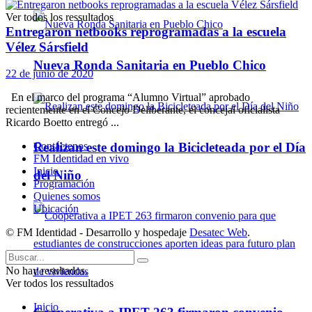
Ver todos los ressultados
Entregaron netbooks reprogramadas a la escuela
Vélez Sársfield
Nueva Ronda Sanitaria en Pueblo Chico
22 de junio de 2020
En el marco del programa “Alumno Virtual” aprobado
recientemente en el Concejo Deliberante, el concejal oficialista
Ricardo Boetto entregó ...
Realizan este domingo la Bicicleteada por el Día
Contáctenos
FM Identidad en vivo
Inicio
del Niño
Programación
Quienes somos
Ubicación
© FM Identidad - Desarrollo y hospedaje
Desatec Web
.
No hay resultados.
Ver todos los ressultados
Inicio