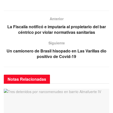
a
wi
m
h
el
c
tt
ail
at
e
e
er
s
gr
Anterior
b
A
a
La Fiscalía notificó e imputaría al propietario del bar
o
p
m
céntrico por violar normativas sanitarias
o
p
Siguiente
k
Un camionero de Brasil hisopado en Las Varillas dio
positivo de Covid-19
Notas
Relacionadas