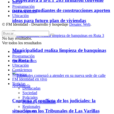
Cooperativa a IPET 263 firmaron convenio
Inicio
Programación
para que estudiantes de construcciones aporten
Quienes somos
Ubicación
ideas para futuro plan de viviendas
© FM Identidad - Desarrollo y hospedaje
Desatec Web
.
No hay resultados.
Ver todos los ressultados
Municipalidad realiza limpieza de banquinas
Inicio
Programación
en Ruta 3
Quienes somos
Ubicación
Contáctenos
Servicios
FM Identidad en vivo
Noticias
Destacadas
Sociedad
Policiales
Continúa el conflicto de los judiciales: la
Política y Actualidad
Regionales
situación en los Tribunales de Las Varillas
Deportes