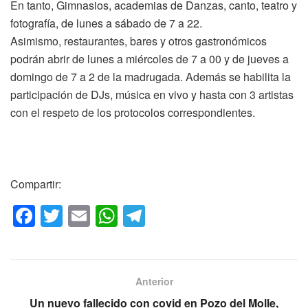
En tanto, Gimnasios, academias de Danzas, canto, teatro y
fotografía, de lunes a sábado de 7 a 22.
Asimismo, restaurantes, bares y otros gastronómicos
podrán abrir de lunes a miércoles de 7 a 00 y de jueves a
domingo de 7 a 2 de la madrugada. Además se habilita la
participación de DJs, música en vivo y hasta con 3 artistas
con el respeto de los protocolos correspondientes.
Compartir:
F
T
E
W
T
a
wi
m
h
el
c
tt
ail
at
e
e
er
s
gr
Anterior
b
A
a
Un nuevo fallecido con covid en Pozo del Molle,