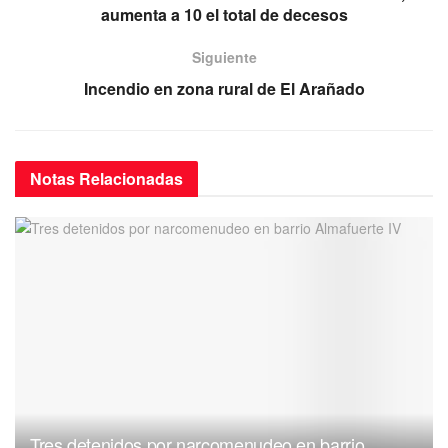
o
p
m
aumenta a 10 el total de decesos
o
p
Siguiente
k
Incendio en zona rural de El Arañado
Notas
Relacionadas
Tres detenidos por narcomenudeo en barrio