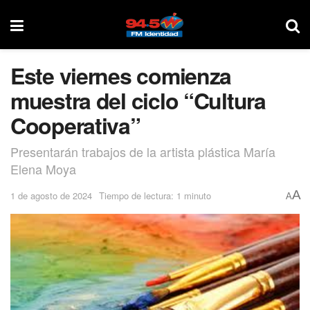
Este viernes comienza
muestra del ciclo “Cultura
Cooperativa”
Presentarán trabajos de la artista plástica María
Elena Moya
A
1 de agosto de 2024
Tiempo de lectura: 1 minuto
A