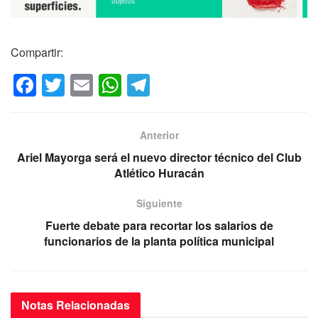
Compartir:
F
T
E
W
T
a
wi
m
h
el
c
tt
ail
at
e
Anterior
e
er
s
gr
Ariel Mayorga será el nuevo director técnico del Club
b
A
a
Atlético Huracán
o
p
m
Siguiente
o
p
Fuerte debate para recortar los salarios de
k
funcionarios de la planta política municipal
Notas
Relacionadas