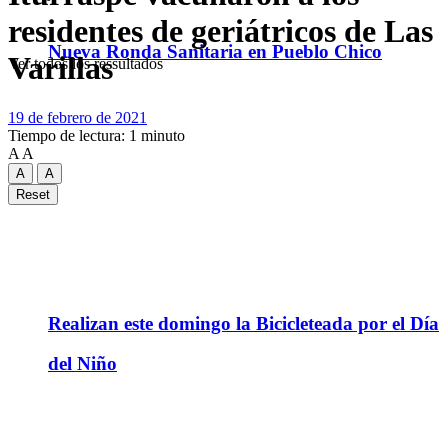
residentes de geriátricos de Las
Nueva Ronda Sanitaria en Pueblo Chico
Varillas
Ver todos los ressultados
19 de febrero de 2021
Tiempo de lectura: 1 minuto
A
A
A
A
Reset
Realizan este domingo la Bicicleteada por el Día
del Niño