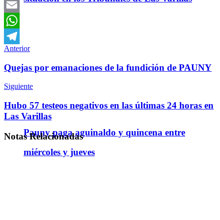
Twitter
Email
WhatsApp
Anterior
Telegram
Quejas por emanaciones de la fundición de PAUNY
Siguiente
Hubo 57 testeos negativos en las últimas 24 horas en
Las Varillas
Pauny paga aguinaldo y quincena entre
Notas
Relacionadas
miércoles y jueves