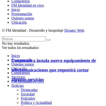
Contáctenos
FM Identidad en vivo
Inicio
Programación
Quienes somos
Ubicación
© FM Identidad - Desarrollo y hospedaje
Desatec Web
.
No hay resultados.
Ver todos los ressultados
Inicio
Cooperativa instala nuevo equipamiento de
Programación
Quienes somos
Ubicación
telecomunicaciones que requerirá cortar
Contáctenos
Servicios
algunos servicios
FM Identidad en vivo
Noticias
Destacadas
Sociedad
Policiales
Política y Actualidad