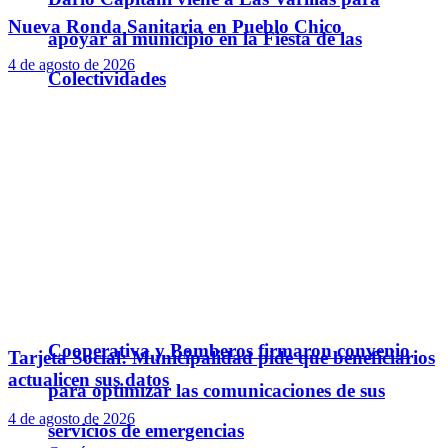
Nueva Ronda Sanitaria en Pueblo Chico
apoyar al municipio en la Fiesta de las
4 de agosto de 2026
Colectividades
Cooperativa y Bomberos firmaron convenio
Tarjeta Social: Municipalidad pide que beneficiarios
actualicen sus datos
para optimizar las comunicaciones de sus
4 de agosto de 2026
servicios de emergencias