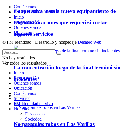
Contáctenos
Cooperativa instala nuevo equipamiento de
FM Identidad en vivo
Inicio
telecomunicaciones que requerirá cortar
Programación
Quienes somos
Ubicación
algunos servicios
© FM Identidad - Desarrollo y hospedaje
Desatec Web
.
No hay resultados.
Ver todos los ressultados
La concentración luego de la final terminó sin
Inicio
Programación
incidentes
Quienes somos
Ubicación
Contáctenos
Policiales
Servicios
FM Identidad en vivo
Noticias
Destacadas
Sociedad
No paran los robos en Las Varillas
Policiales