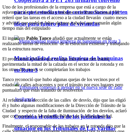
Cooperativa a IPET 263 firmaron convenio
Uno de los profesionales de la empresa que está a cargo de la
para que estudiantes de construcciones aporten
reformulación
de la rotonda y trabajos en la Ruta Nacional 158
reiteró que las tareas en el acceso a la ciudad llevarán cuatro meses
y advirtió que podrían faltar algunos trabajos que sumarán algún
ideas para futuro plan de viviendas
tiempo más del estipulado
El ingeniero
Pablo Tanco
añadió que actualmente se están
realizando tareas de remoción de la estructura existente y trabajando
en la estructura nueva.
Municipalidad realiza limpieza de banquinas
El profesional adelantó que en algo más de un mes estaría
pavimentada la mitad de la calzada en el sector de la rotonda y en
los otros dos meses se completarían los trabajos
en Ruta 3
Tanco reconoció que hubo algunas quejas de los vecinos por el
estado de calles adyacentes y por el tránsito por esos lugares pero
puntualizó que estás tratando de resolverlos
Al referirse a la elección de las calles de desvío, dijo que las eligió
él y hubo algunas modificaciones de la Dirección de Tránsito de la
Ciudad y respecto de la falta de iluminación de los desvíos, aclaró
que corresponde a Alumbrado Público de la Municipalidad.
Continúa el conflicto de los judiciales: la
Finalmente, el responsable de los trabajos en la rotonda dijo que la
situación en los Tribunales de Las Varillas
calle Sarmiento será totalmente repavimentada por la empresa que