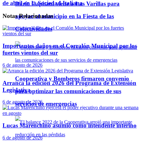
de abril en la Sociedad Italiana
Darío Capitani viene a Las Varillas para
Notas
Relacionadas
apoyar al municipio en la Fiesta de las
Colectividades
Importantes daños en el Corralón Municipal por los
fuertes vientos del sur
6 de agosto de 2026
Cooperativa y Bomberos firmaron convenio
Arranca la edición 2026 del Programa de Extensión
Legislativa
para optimizar las comunicaciones de sus
6 de agosto de 2026
servicios de emergencias
Lucas Marenchino asumió como intendente interino
6 de agosto de 2026