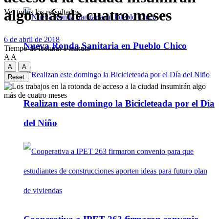
algo más de cuatro meses
Ver todos los ressultados
6 de abril de 2018
Nueva Ronda Sanitaria en Pueblo Chico
Tiempo de lectura: 1 minuto
A
A
A
A
Reset
Realizan este domingo la Bicicleteada por el Día
del Niño