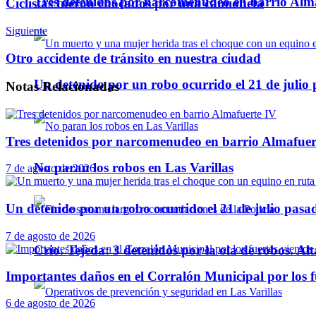
Tres detenidos por narcomenudeo en barrio Alm
Ciclistas fueron chocados por una camioneta
Siguiente
Otro accidente de tránsito en nuestra ciudad
Un detenido por un robo ocurrido el 21 de julio
Notas
Relacionadas
Tres detenidos por narcomenudeo en barrio Almafuer
No paran los robos en Las Varillas
7 de agosto de 2026
Un detenido por un robo ocurrido el 21 de julio pasa
7 de agosto de 2026
Crio. Tejeda: 3 detenidos por la ola de robos. Alt
Importantes daños en el Corralón Municipal por los fu
6 de agosto de 2026