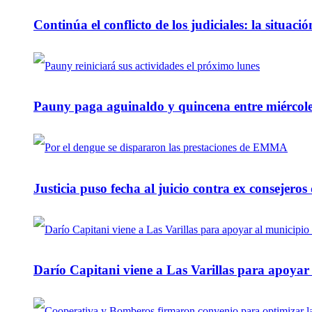
Continúa el conflicto de los judiciales: la situaci
Pauny paga aguinaldo y quincena entre miércole
Justicia puso fecha al juicio contra ex consejeros
Darío Capitani viene a Las Varillas para apoyar a