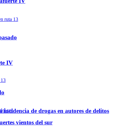
afuerte IV
 pasado
te IV
do
a incidencia de drogas en autores de delitos
ertes vientos del sur