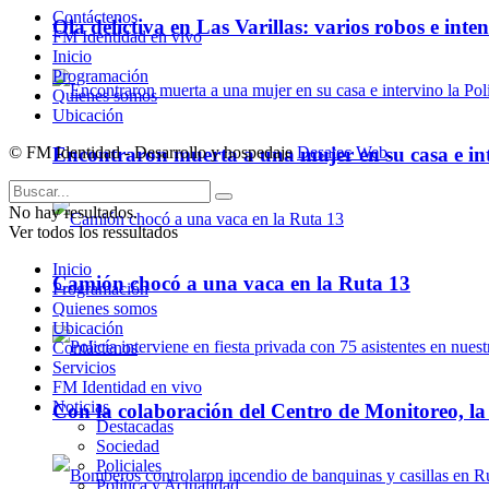
Contáctenos
Ola delictiva en Las Varillas: varios robos e inte
FM Identidad en vivo
Inicio
Programación
Quienes somos
Ubicación
Encontraron muerta a una mujer en su casa e inte
© FM Identidad - Desarrollo y hospedaje
Desatec Web
.
No hay resultados.
Ver todos los ressultados
Inicio
Camión chocó a una vaca en la Ruta 13
Programación
Quienes somos
Ubicación
Contáctenos
Servicios
FM Identidad en vivo
Noticias
Con la colaboración del Centro de Monitoreo, l
Destacadas
Sociedad
Policiales
Política y Actualidad