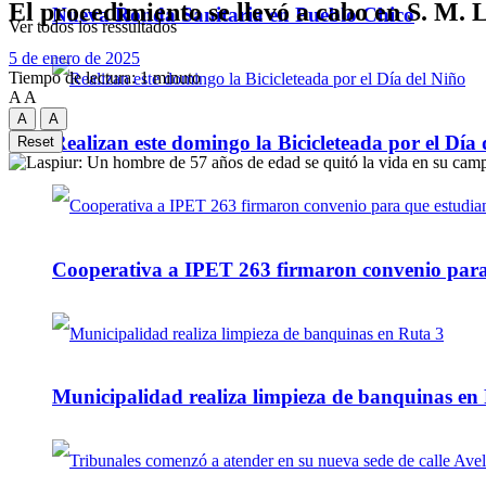
El procedimiento se llevó a cabo en S. M. 
Nueva Ronda Sanitaria en Pueblo Chico
Ver todos los ressultados
5 de enero de 2025
Tiempo de lectura: 1 minuto
A
A
A
A
Realizan este domingo la Bicicleteada por el Día 
Reset
Cooperativa a IPET 263 firmaron convenio para q
Municipalidad realiza limpieza de banquinas en