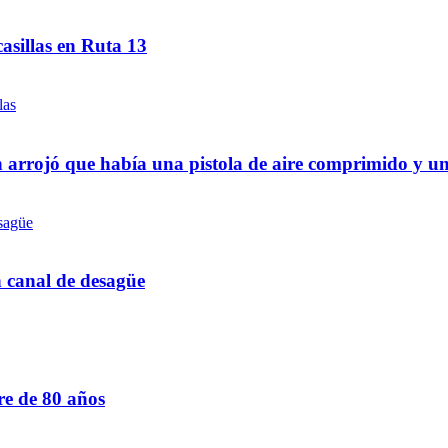
asillas en Ruta 13
 arrojó que había una pistola de aire comprimido y u
n canal de desagüe
re de 80 años