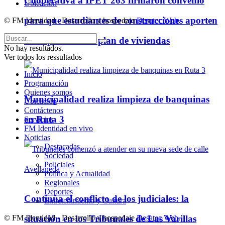
Cooperativa a IPET 263 firmaron convenio
Ubicación
para que estudiantes de construcciones aporten
© FM Identidad - Desarrollo y hospedaje
Desatec Web
.
ideas para futuro plan de viviendas
No hay resultados.
Ver todos los ressultados
Inicio
Programación
Quienes somos
Municipalidad realiza limpieza de banquinas
Ubicación
Contáctenos
en Ruta 3
Servicios
FM Identidad en vivo
Noticias
Destacadas
Sociedad
Policiales
Política y Actualidad
Regionales
Deportes
Continúa el conflicto de los judiciales: la
Entretenimiento y Cultura
situación en los Tribunales de Las Varillas
© FM Identidad - Desarrollo y hospedaje
Desatec Web
.