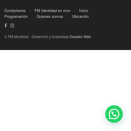
Contáctenos
FM Identidad en vivo
Inicio
Programación
Quienes somos
Ubicación
© FM Identidad - Desarrollo y hospedaje
Desatec Web
.