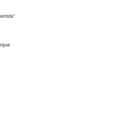
erista”
orque