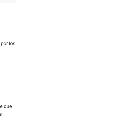
 por los
te que
s