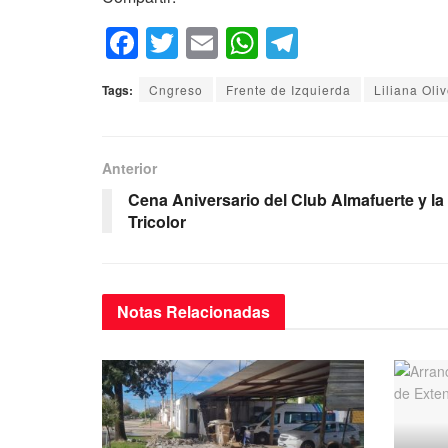
F
T
E
W
T
a
wi
m
h
el
Tags:
Cngreso
Frente de Izquierda
Liliana Oli
c
tt
ail
at
e
e
er
s
gr
b
A
a
Anterior
o
p
m
Cena Aniversario del Club Almafuerte y la
Tricolor
o
p
k
Notas
Relacionadas