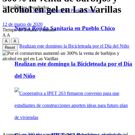
alcohol en gel en Las Varillas
Ver todos los ressultados
12 de marzo de 2020
Nueva Ronda Sanitaria en Pueblo Chico
Tiempo de lectura: 1 minuto
A
A
A
A
Reset
Realizan este domingo la Bicicleteada por el Día
del Niño
Aumentó un 300 por ciento la compra de barbijos y alcohol en gel,