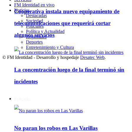
FM Identidad en vivo
Noticias
Cooperativa instala nuevo equipamiento de
Destacadas
Sociedad
telecomunicaciones que requerirá cortar
Policiales
Política y Actualidad
algunos servicios
Regionales
Deportes
Entretenimiento y Cultura
© FM Identidad - Desarrollo y hospedaje
Desatec Web
.
La concentración luego de la final terminó sin
incidentes
Policiales
No paran los robos en Las Varillas