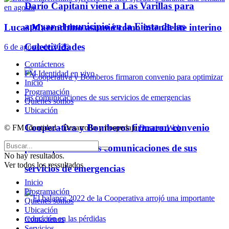
Darío Capitani viene a Las Varillas para
apoyar al municipio en la Fiesta de las
Lucas Marenchino asumió como intendente interino
Colectividades
6 de agosto de 2026
Contáctenos
FM Identidad en vivo
Inicio
Programación
Quienes somos
Ubicación
Cooperativa y Bomberos firmaron convenio
© FM Identidad - Desarrollo y hospedaje
Desatec Web
.
para optimizar las comunicaciones de sus
No hay resultados.
Ver todos los ressultados
servicios de emergencias
Inicio
Programación
Quienes somos
Ubicación
Contáctenos
Servicios