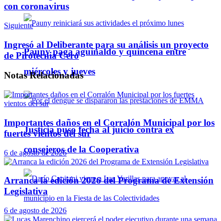
con coronavirus
Siguiente
Ingresó al Deliberante para su análisis un proyecto
Pauny paga aguinaldo y quincena entre
de Pirotecnia Cero
miércoles y jueves
Notas
Relacionadas
Importantes daños en el Corralón Municipal por los
Justicia puso fecha al juicio contra ex
fuertes vientos del sur
consejeros de la Cooperativa
6 de agosto de 2026
Arranca la edición 2026 del Programa de Extensión
Legislativa
6 de agosto de 2026