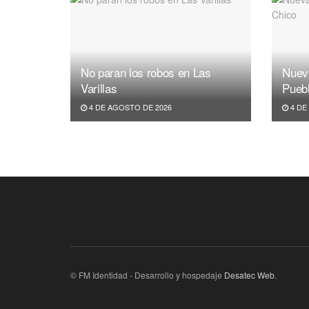
No paran los robos en Las
Nuev
Varillas
Pueb
4 DE AGOSTO DE 2026
4 DE
© FM Identidad - Desarrollo y hospedaje
Desatec Web
.