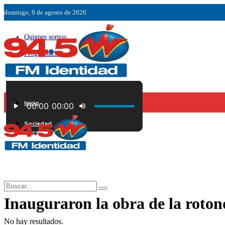
domingo, 9 de agosto de 2026
Quienes somos
Programación
Ubicación
Servicios
Inicio
Contáctenos
Sociedad
Inauguraron la obra de la roton
No hay resultados.