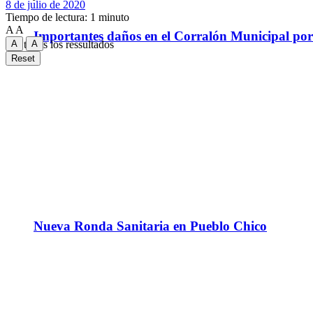
8 de julio de 2020
Tiempo de lectura: 1 minuto
A
A
Importantes daños en el Corralón Municipal por l
A
A
Ver todos los ressultados
Reset
Nueva Ronda Sanitaria en Pueblo Chico