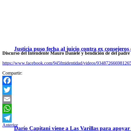
Justicia puso fecha al juicio contra ex consejeros
Discurso del Intendente Mauro Daniele y bendición de del padre
https://www.facebook.com/945fmidentidad/videos/934872666981265
Compartir:
Facebook
Twitter
Email
WhatsApp
Anterior
Telegram
Darío Capitani viene a Las Varillas para apoyar a