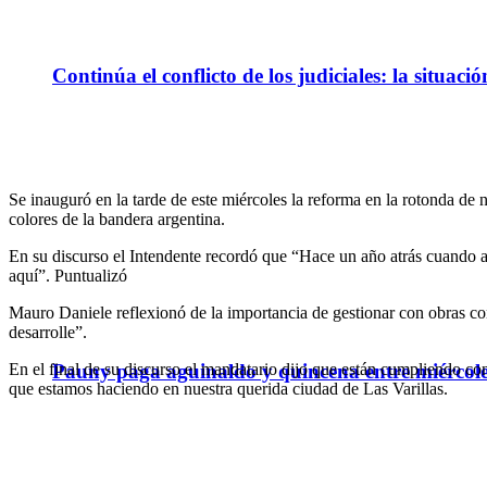
Continúa el conflicto de los judiciales: la situaci
Se inauguró en la tarde de este miércoles la reforma en la rotonda de 
colores de la bandera argentina.
En su discurso el Intendente recordó que “Hace un año atrás cuando arr
aquí”. Puntualizó
Mauro Daniele reflexionó de la importancia de gestionar con obras con
desarrolle”.
En el final de su discurso el mandatario dijo que están cumpliendo c
Pauny paga aguinaldo y quincena entre miércole
que estamos haciendo en nuestra querida ciudad de Las Varillas.