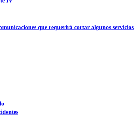
te IV
omunicaciones que requerirá cortar algunos servicios
do
cidentes