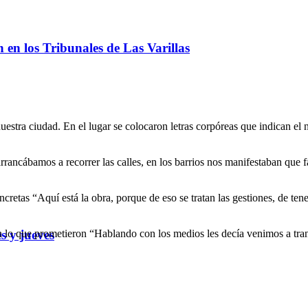
ón en los Tribunales de Las Varillas
nuestra ciudad. En el lugar se colocaron letras corpóreas que indican el 
ancábamos a recorrer las calles, en los barrios nos manifestaban que fa
cretas “Aquí está la obra, porque de eso se tratan las gestiones, de ten
on lo que prometieron “Hablando con los medios les decía venimos a tra
s y jueves