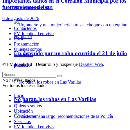
Importantes daños en el Corralón Municipal por los
fuertes vientos del sur
Almafuerte IV
6 de agosto de 2026
Contáctenos
FM Identidad en vivo
Inicio
Programación
Quienes somos
Un detenido por un robo ocurrido el 21 de julio
Ubicación
© FM Identidad - Desarrollo y hospedaje
Desatec Web
.
pasado
No hay resultados.
Ver todos los ressultados
Inicio
No paran los robos en Las Varillas
Programación
Quienes somos
Ubicación
Contáctenos
Servicios
FM Identidad en vivo