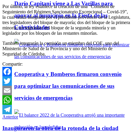
Darío Capitani viene a Las Varillas para
Por último, la ley establece la creación de una “Comisión de
Seguimiento del Régimen Sancionatorio Excepcional – Covid-19”,
apoyar al municipio en la Fiesta de las
la cual estará integrada por el presidente provisorio de la Legislatura,
tres legisladores del bloque de mayoría; dos del bloque de la primera
Colectividades
minoría; un legislador del bloque de la segunda minoría y un
legislador por los bloques de las restantes minorías.
También integrarán la comisión un miembro del COE, uno del
Ministerio de Salud de la Provincia y uno del Ministerio de
Seguridad de Córdoba.
Compartir:
Cooperativa y Bomberos firmaron convenio
Facebook
para optimizar las comunicaciones de sus
Twitter
servicios de emergencias
Email
WhatsApp
Anterior
Telegram
Inauguraron la obra de la rotonda de la ciudad