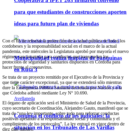
Cooperativa a IPET 263 firmaron convenio
para que estudiantes de construcciones aporten
ideas para futuro plan de viviendas
Con el fin de reforzar la protección de la salud pública de todos los
cordobeses y la responsabilidad social en el marco de la actual
pandemia, este miércoles la Legislatura aprobó por mayoría el nuevo
régimen sancionatorio para conductas que transgredan los
Municipalidad realiza limpieza de banquinas
protocolos de seguridad y sanitarios dispuestos en Córdoba para
hacer frente al coronavirus.
en Ruta 3
Se trata de un proyecto remitido por el Ejecutivo de la Provincia y
que tiene carácter excepcional, ya que se extenderá sólo mientras
dure la Emergencia Pública Sanitaria decretada por Nación y a la
que Córdoba adhirió mediante Ley Nº 10.690.
El órgano de aplicación será el Ministerio de Salud de la Provincia,
cuyo secretario de Coordinación, Alejandro Gauto, manifestó que se
trata de “una ley importante, sobre todo para reforzar conductas
Continúa el conflicto de los judiciales: la
positivas apelando a la responsabilidad social y comunitaria y el
cumplimiento de los protocolos”. La ley entrará en vigor dentro de
situación en los Tribunales de Las Varillas
diez días hábiles.