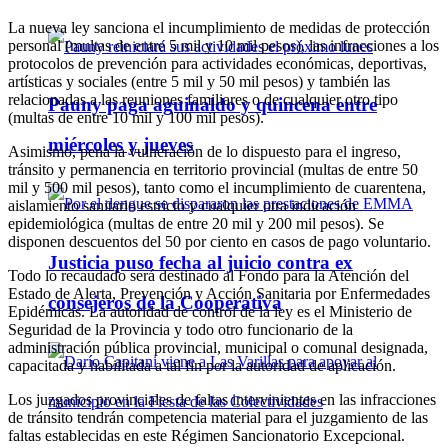
La nueva ley sanciona el incumplimiento de medidas de protección
personal (multas de entre 5 mil y 10 mil pesos), las infracciones a los
protocolos de prevención para actividades económicas, deportivas,
artísticas y sociales (entre 5 mil y 50 mil pesos) y también las
relacionadas a las reuniones familiares o de cualquier otro tipo
Pauny paga aguinaldo y quincena entre
(multas de entre 10 mil y 100 mil pesos).
miércoles y jueves
Asimismo, pena la vulneración de lo dispuesto para el ingreso,
tránsito y permanencia en territorio provincial (multas de entre 50
mil y 500 mil pesos), tanto como el incumplimiento de cuarentena,
aislamiento sanitario estricto y cualquier otra indicación
epidemiológica (multas de entre 20 mil y 200 mil pesos). Se
disponen descuentos del 50 por ciento en casos de pago voluntario.
Justicia puso fecha al juicio contra ex
Todo lo recaudado será destinado al Fondo para la Atención del
Estado de Alerta, Prevención y Acción Sanitaria por Enfermedades
consejeros de la Cooperativa
Epidémicas. La autoridad de control de la ley es el Ministerio de
Seguridad de la Provincia y todo otro funcionario de la
administración pública provincial, municipal o comunal designada,
capacitada y habilitada a tal fin por la autoridad de aplicación.
Los juzgados provinciales de faltas intervinientes en las infracciones
de tránsito tendrán competencia material para el juzgamiento de las
faltas establecidas en este Régimen Sancionatorio Excepcional.