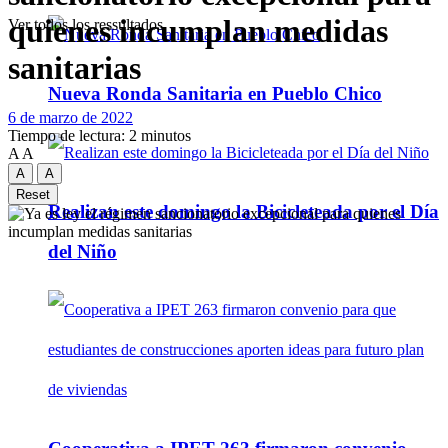
quienes incumplan medidas
Ver todos los ressultados
sanitarias
Nueva Ronda Sanitaria en Pueblo Chico
6 de marzo de 2022
Tiempo de lectura: 2 minutos
A
A
A
A
Reset
Realizan este domingo la Bicicleteada por el Día
del Niño