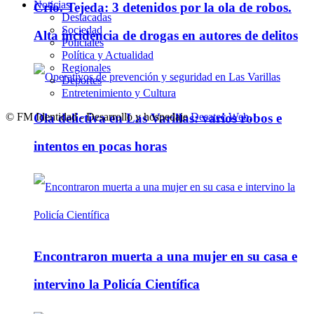
Noticias
Crio. Tejeda: 3 detenidos por la ola de robos.
Destacadas
Sociedad
Alta incidencia de drogas en autores de delitos
Policiales
Política y Actualidad
Regionales
Deportes
Entretenimiento y Cultura
© FM Identidad - Desarrollo y hospedaje
Desatec Web
.
Ola delictiva en Las Varillas: varios robos e
intentos en pocas horas
Encontraron muerta a una mujer en su casa e
intervino la Policía Científica